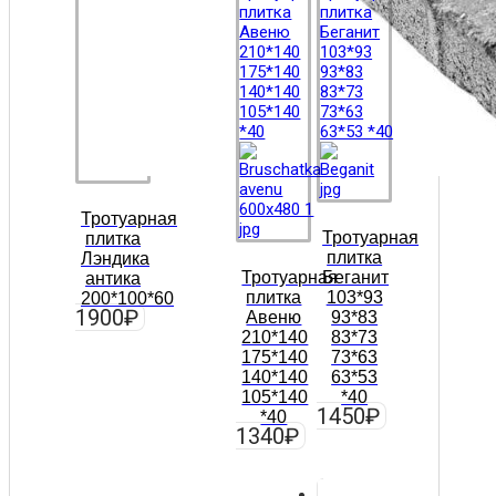
Тротуарная
Тротуарная
плитка
плитка
Лэндика
Тротуарная
Беганит
антика
плитка
103*93
200*100*60
1900
₽
Авеню
93*83
210*140
83*73
175*140
73*63
140*140
63*53
105*140
*40
1450
₽
*40
1340
₽