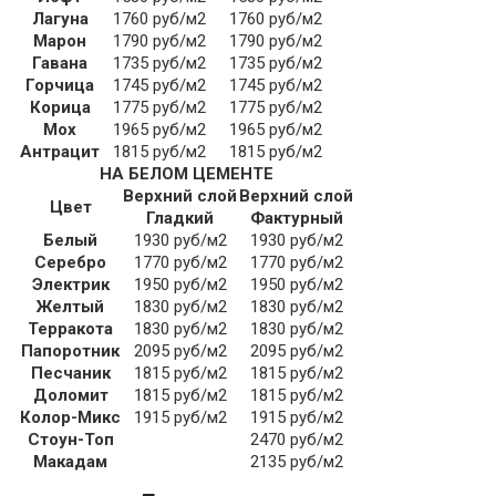
Лагуна
1760 руб/м2
1760 руб/м2
Марон
1790 руб/м2
1790 руб/м2
Гавана
1735 руб/м2
1735 руб/м2
Горчица
1745 руб/м2
1745 руб/м2
Корица
1775 руб/м2
1775 руб/м2
Мох
1965 руб/м2
1965 руб/м2
Антрацит
1815 руб/м2
1815 руб/м2
НА БЕЛОМ ЦЕМЕНТЕ
Верхний слой
Верхний слой
Цвет
Гладкий
Фактурный
Белый
1930 руб/м2
1930 руб/м2
Серебро
1770 руб/м2
1770 руб/м2
Электрик
1950 руб/м2
1950 руб/м2
Желтый
1830 руб/м2
1830 руб/м2
Терракота
1830 руб/м2
1830 руб/м2
Папоротник
2095 руб/м2
2095 руб/м2
Песчаник
1815 руб/м2
1815 руб/м2
Доломит
1815 руб/м2
1815 руб/м2
Колор-Микс
1915 руб/м2
1915 руб/м2
Стоун-Топ
2470 руб/м2
Макадам
2135 руб/м2