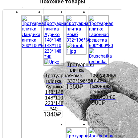
Похожие товары
Тротуарная
плитка
Тротуарная
Тротуарная
Ромб
плитка
плитка
332*196*60
1550
₽
Газонная
Аурико
решетка
148*148
600*400*80
148*110
1900
₽
223*148
*40
1340
₽