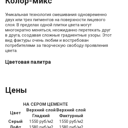
Колор-микс
Уникальная технология смешивания одновременно
двух или трех пигментов на поверхности лицевого
слоя. В пределах одной плитки цвета могут
многократно меняться, неожиданно перетекать друг
в друга, создавая сложные градиентные узоры. Этот
вид фактуры очень любим и востребован
потребителями за творческую свободу проявления
цвета.
Цветовая палитра
Цены
НА СЕРОМ ЦЕМЕНТЕ
Верхний слой
Верхний слой
Цвет
Гладкий
Фактурный
Серый
1550 руб/м2
1550 руб/м2
Лофт
1580 руб/м2
1580 руб/м2