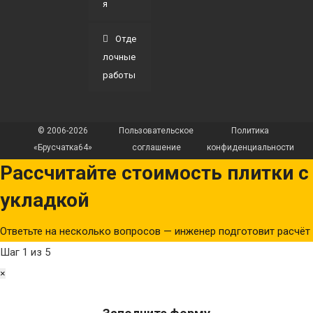
я
Отде
лочные
работы
© 2006-2026
Пользовательское
Политика
«Брусчатка64»
соглашение
конфиденциальности
Рассчитайте стоимость плитки с
укладкой
Ответьте на несколько вопросов — инженер подготовит расчёт
Шаг
1
из 5
×