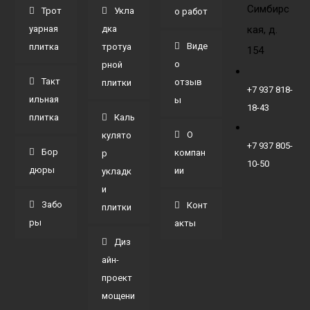
Симбирс
Трот
Укла
о работ
уарная
дка
кая, д.
Виде
плитка
тротуа
154
о
рной
Такт
отзыв
плитки
+7 937 818-
ильная
ы
18-43
плитка
Каль
О
кулято
+7 937 805-
Бор
компан
р
10-50
дюры
ии
укладк
и
Забо
Конт
плитки
ры
акты
Диз
айн-
проект
мощени