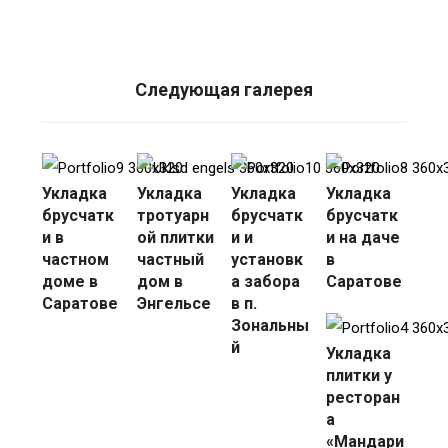
Следующая галерея
Укладка
Укладка
Укладка
Укладка
брусчатк
тротуарн
брусчатк
брусчатк
и в
ой плитки
и и
и на даче
частном
частный
установк
в
доме в
дом в
а забора
Саратове
Саратове
Энгельсе
в п.
Зональны
й
Укладка
плитки у
ресторан
а
«Мандари