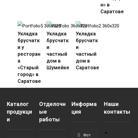
н» в
Саратове
Укладка
Укладка
Укладка
брусчатк
брусчатк
брусчатк
и у
и
и
ресторан
частный
частный
а
дом в
дом в
«Старый
Шумейке
Саратове
город» в
Саратове
Каталог
Отделочн
Информа
Наши
продукци
ые
ция
контакты
и
работы
Фот